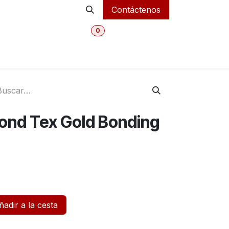
Contáctenos
0
MI CARRITO
Inicio
Tienda Online
Departmentos
Bond Tex Gold Bonding
adir a la cesta