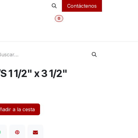
Contáctenos
0
MI CARRITO
Inicio
Tienda Online
Departmentos
 1 1/2" x 3 1/2"
adir a la cesta