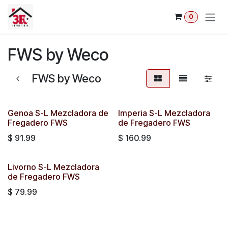
Ir al contenido
0
FWS by Weco
FWS by Weco
Genoa S-L Mezcladora de
Imperia S-L Mezcladora
Fregadero FWS
de Fregadero FWS
$
91.99
$
160.99
Livorno S-L Mezcladora
de Fregadero FWS
$
79.99