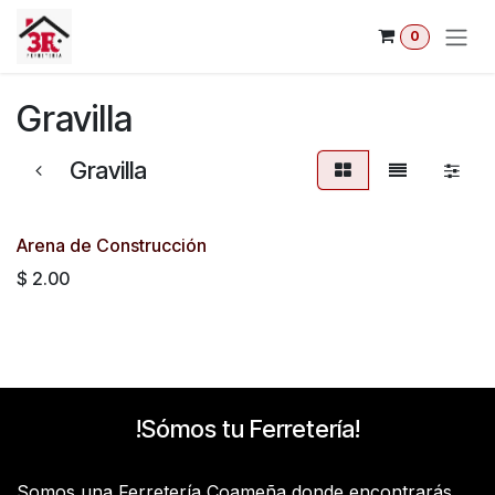
Ir al contenido
0
Gravilla
Gravilla
Arena de Construcción
$
2.00
!Sómos tu Ferretería!
Somos una Ferretería Coameña donde encontrarás