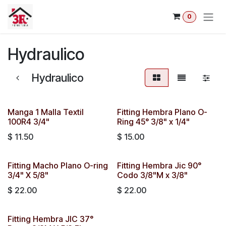
Ir al contenido
0
Hydraulico
Hydraulico
Manga 1 Malla Textil
Fitting Hembra Plano O-
100R4 3/4"
Ring 45° 3/8" x 1/4"
$
11.50
$
15.00
Fitting Macho Plano O-ring
Fitting Hembra Jic 90°
3/4" X 5/8"
Codo 3/8"M x 3/8"
$
22.00
$
22.00
Fitting Hembra JIC 37°