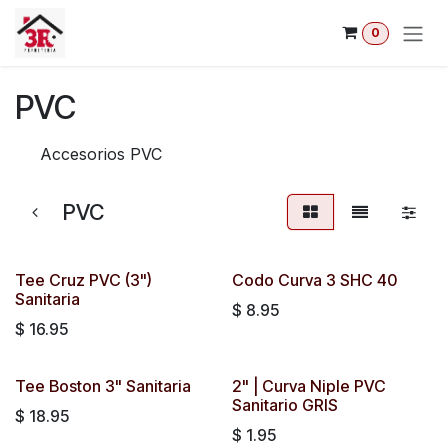
Ir al contenido
0
PVC
Accesorios PVC
PVC
Tee Cruz PVC (3")
Codo Curva 3 SHC 40
Sanitaria
$
8.95
$
16.95
Tee Boston 3" Sanitaria
2" | Curva Niple PVC
Sanitario GRIS
$
18.95
$
1.95