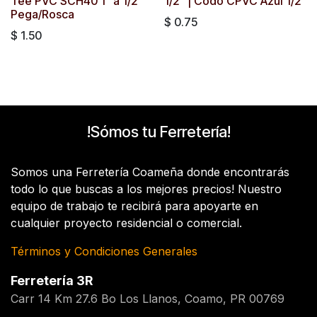
Tee PVC SCH40 1" a 1/2
1/2" | Codo CPVC Azul 1/2
Pega/Rosca
$
0.75
$
1.50
!Sómos tu Ferretería!
Somos una Ferretería Coameña donde encontrarás
todo lo que buscas a los mejores precios! Nuestro
equipo de trabajo te recibirá para apoyarte en
cualquier proyecto residencial o comercial.
Términos y Condiciones Generales
Ferretería 3R
Carr 14 Km 27.6 Bo Los Llanos, Coamo, PR 00769