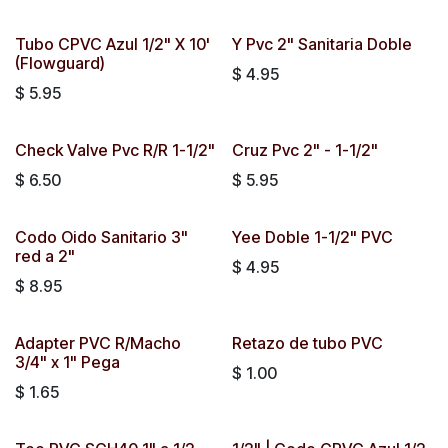
Tubo CPVC Azul 1/2" X 10'
Y Pvc 2" Sanitaria Doble
(Flowguard)
$
4.95
$
5.95
Check Valve Pvc R/R 1-1/2"
Cruz Pvc 2" - 1-1/2"
$
6.50
$
5.95
Codo Oido Sanitario 3"
Yee Doble 1-1/2" PVC
red a 2"
$
4.95
$
8.95
Adapter PVC R/Macho
Retazo de tubo PVC
3/4" x 1" Pega
$
1.00
$
1.65