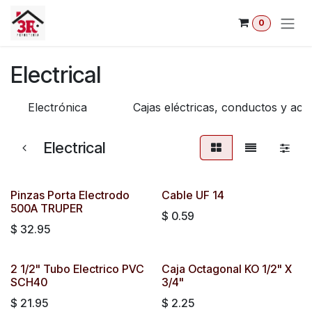
Ir al contenido
0
Electrical
Electrónica
Cajas eléctricas, conductos y acc
Electrical
Pinzas Porta Electrodo
Cable UF 14
500A TRUPER
$
0.59
$
32.95
2 1/2" Tubo Electrico PVC
Caja Octagonal KO 1/2" X
SCH40
3/4"
$
21.95
$
2.25