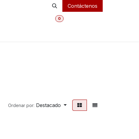
Contáctenos
0
MI CARRITO
Inicio
Tienda Online
Departmentos
Destacado
Ordenar por: