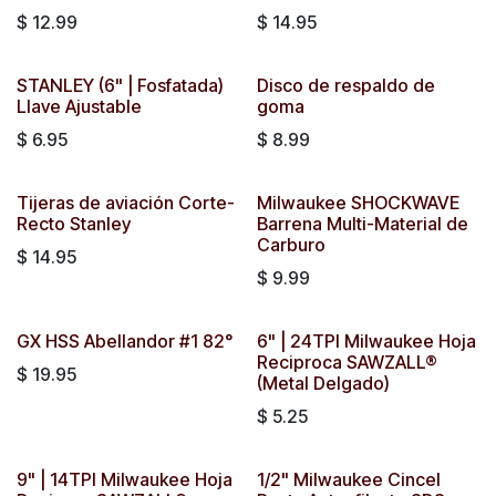
$
12.99
$
14.95
STANLEY (6" | Fosfatada)
Disco de respaldo de
Llave Ajustable
goma
$
6.95
$
8.99
Tijeras de aviación Corte-
Milwaukee SHOCKWAVE
Recto Stanley
Barrena Multi-Material de
Carburo
$
14.95
$
9.99
GX HSS Abellandor #1 82°
6" | 24TPI Milwaukee Hoja
Reciproca SAWZALL®
$
19.95
(Metal Delgado)
$
5.25
9" | 14TPI Milwaukee Hoja
1/2" Milwaukee Cincel