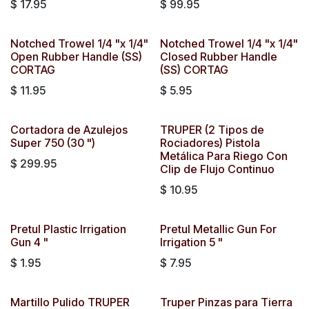
$
17.95
$
99.95
Notched Trowel 1/4 "x 1/4"
Notched Trowel 1/4 "x 1/4"
Open Rubber Handle (SS)
Closed Rubber Handle
CORTAG
(SS) CORTAG
$
11.95
$
5.95
Cortadora de Azulejos
TRUPER (2 Tipos de
Super 750 (30 ")
Rociadores) Pistola
Metálica Para Riego Con
$
299.95
Clip de Flujo Continuo
$
10.95
Pretul Plastic Irrigation
Pretul Metallic Gun For
Gun 4 "
Irrigation 5 "
$
1.95
$
7.95
Martillo Pulido TRUPER
Truper Pinzas para Tierra