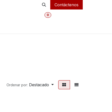
Contáctenos
0
MI CARRITO
Inicio
Tienda Online
Departmentos
Destacado
Ordenar por: