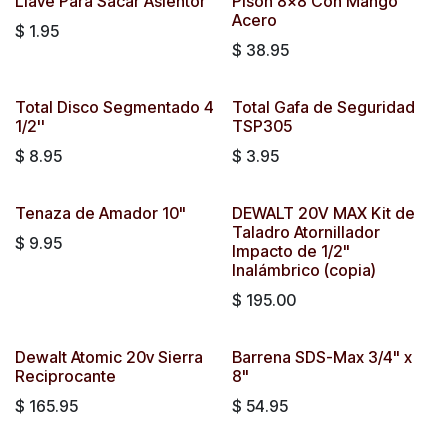
Llave Para Sacar Asientor
Pison 8x8 Con Mango
Acero
$
1.95
$
38.95
Total Disco Segmentado 4
Total Gafa de Seguridad
1/2''
TSP305
$
8.95
$
3.95
Tenaza de Amador 10"
DEWALT 20V MAX Kit de
Taladro Atornillador
$
9.95
Impacto de 1/2"
Inalámbrico (copia)
$
195.00
Dewalt Atomic 20v Sierra
Barrena SDS-Max 3/4" x
Reciprocante
8"
$
165.95
$
54.95