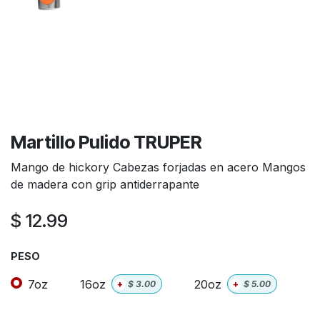
Martillo Pulido TRUPER
Mango de hickory Cabezas forjadas en acero Mangos
de madera con grip antiderrapante
$
12.99
PESO
7oz
16oz
20oz
+
$
3.00
+
$
5.00