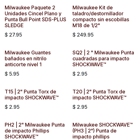
Milwaukee Paquete 2
Milwaukee Kit de
Unidades Cincel Plano y
taladro/destornillador
Punta Bull Point SDS-PLUS
compacto sin escobillas
SLEDGE
M18 de 1/2"
$
27.95
$
249.95
Milwaukee Guantes
SQ2 | 2 " Milwaukee Punta
bañados en nitrilo
cuadradas para impacto
anticorte nivel 1
SHOCKWAVE™
$
5.95
$
2.95
T15 | 2" Punta Torx de
T20 | 2" Punta Torx de
impacto SHOCKWAVE™
impacto SHOCKWAVE™
$
2.95
$
2.95
PH2 | 2" Milwaukee Punta
Milwaukee SHOCKWAVE™
de impacto Phillips
(PH3 | 2") Punta de
SHOCKWAVE™
impacto phillips