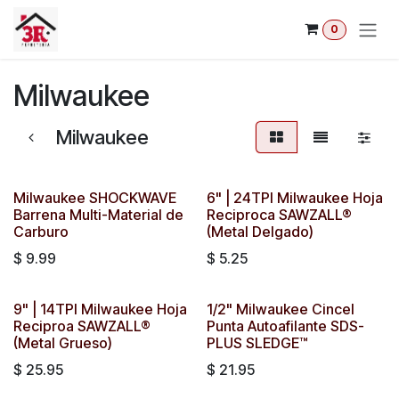
Ir al contenido
0
Milwaukee
Milwaukee
Milwaukee SHOCKWAVE
6" | 24TPI Milwaukee Hoja
Barrena Multi-Material de
Reciproca SAWZALL®
Carburo
(Metal Delgado)
$
9.99
$
5.25
9" | 14TPI Milwaukee Hoja
1/2" Milwaukee Cincel
Reciproa SAWZALL®
Punta Autoafilante SDS-
(Metal Grueso)
PLUS SLEDGE™
$
25.95
$
21.95