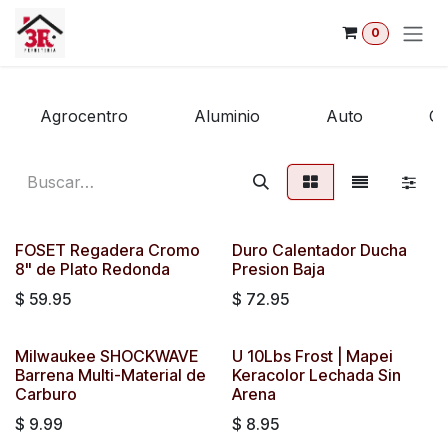
Ir al contenido
0
Agrocentro
Aluminio
Auto
Co
FOSET Regadera Cromo
Duro Calentador Ducha
8" de Plato Redonda
Presion Baja
$
59.95
$
72.95
Milwaukee SHOCKWAVE
U 10Lbs Frost | Mapei
Barrena Multi-Material de
Keracolor Lechada Sin
Carburo
Arena
$
9.99
$
8.95