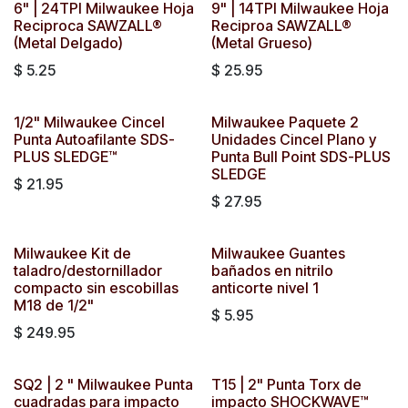
6" | 24TPI Milwaukee Hoja
9" | 14TPI Milwaukee Hoja
Reciproca SAWZALL®
Reciproa SAWZALL®
(Metal Delgado)
(Metal Grueso)
$
5.25
$
25.95
1/2" Milwaukee Cincel
Milwaukee Paquete 2
Punta Autoafilante SDS-
Unidades Cincel Plano y
PLUS SLEDGE™
Punta Bull Point SDS-PLUS
SLEDGE
$
21.95
$
27.95
Milwaukee Kit de
Milwaukee Guantes
taladro/destornillador
bañados en nitrilo
compacto sin escobillas
anticorte nivel 1
M18 de 1/2"
$
5.95
$
249.95
SQ2 | 2 " Milwaukee Punta
T15 | 2" Punta Torx de
cuadradas para impacto
impacto SHOCKWAVE™