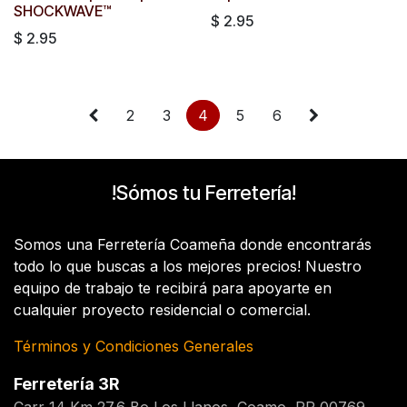
SHOCKWAVE™
$
2.95
$
2.95
2
3
4
5
6
!Sómos tu Ferretería!
Somos una Ferretería Coameña donde encontrarás
todo lo que buscas a los mejores precios! Nuestro
equipo de trabajo te recibirá para apoyarte en
cualquier proyecto residencial o comercial.
Términos y Condiciones Generales
Ferretería 3R