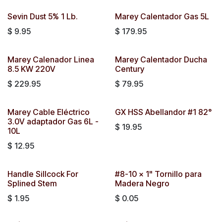
Sevin Dust 5% 1 Lb.
Marey Calentador Gas 5L
$
9.95
$
179.95
Marey Calenador Linea
Marey Calentador Ducha
8.5 KW 220V
Century
$
229.95
$
79.95
Marey Cable Eléctrico
GX HSS Abellandor #1 82°
3.0V adaptador Gas 6L -
$
19.95
10L
$
12.95
Handle Sillcock For
#8-10 x 1" Tornillo para
Splined Stem
Madera Negro
$
1.95
$
0.05