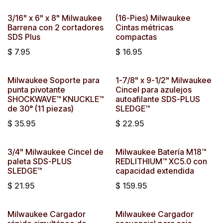
3/16" x 6" x 8" Milwaukee
(16-Pies) Milwaukee
Barrena con 2 cortadores
Cintas métricas
SDS Plus
compactas
$
7.95
$
16.95
Milwaukee Soporte para
1-7/8" x 9-1/2" Milwaukee
punta pivotante
Cincel para azulejos
SHOCKWAVE™ KNUCKLE™
autoafilante SDS-PLUS
de 30° (11 piezas)
SLEDGE™
$
35.95
$
22.95
3/4" Milwaukee Cincel de
Milwaukee Batería M18™
paleta SDS-PLUS
REDLITHIUM™ XC5.0 con
SLEDGE™
capacidad extendida
$
21.95
$
159.95
Milwaukee Cargador
Milwaukee Cargador