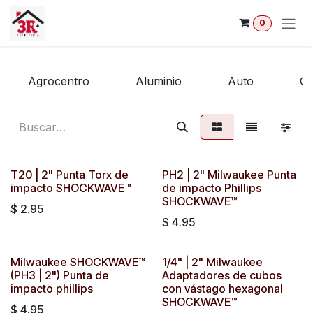
Ir al contenido
0
Agrocentro
Aluminio
Auto
Co
T20 | 2" Punta Torx de
PH2 | 2" Milwaukee Punta
impacto SHOCKWAVE™
de impacto Phillips
SHOCKWAVE™
$
2.95
$
4.95
Milwaukee SHOCKWAVE™
1/4" | 2" Milwaukee
(PH3 | 2") Punta de
Adaptadores de cubos
impacto phillips
con vástago hexagonal
SHOCKWAVE™
$
4.95