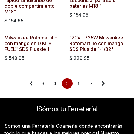
rápido simultáneo de
secuencial para seis
doble compartimiento
baterías M18™
M18™
$
154.95
$
154.95
Milwaukee Rotomartillo
120V | 725W Milwaukee
con mango en D M18
Rotomartillo con mango
FUEL™ SDS Plus de 1"
SDS Plus de 1-1/32"
$
549.95
$
229.95
3
4
5
6
7
!Sómos tu Ferretería!
Somos una Ferretería Coameña donde encontrarás
todo lo que buscas a los mejores precios! Nuestro